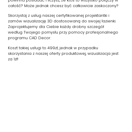
powinna posiadać i liczysz, że ktoś to wszystko połączy w
całość? Może jednak chcesz być całkowicie zaskoczony?
Skorzystaj z usług naszej certyfikowanej projektantki i
zamów wizualizację 3D dostosowaną do swojej łazienki.
Zaprojektujemy dla Ciebie każdy drobny szczegół
według Twojego pomysłu przy pomocy profesjonalnego
programu CAD Decor.
Koszt takiej usługi to 499zł, jednak w przypadku
skorzystania z naszej oferty produktowej, wizualizacja jest
za 1zł!